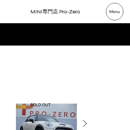
MINI専門店 Pro-Zero
Menu
MINI 3D
COOPER S
SOLD OUT